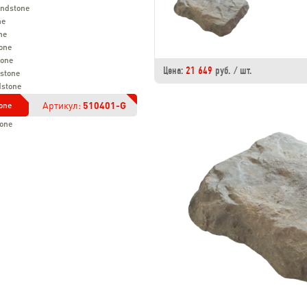
andstone
ne
ne
one
tone
Цена:
21 649
руб. / шт.
stone
dstone
Артикул:
510401-G
one
tone