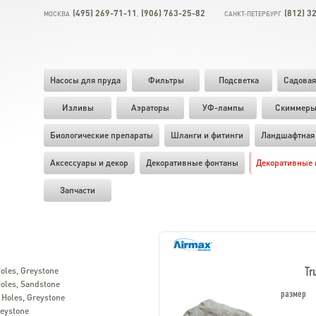
(495) 269-71-11
(906) 763-25-82
(812) 3
МОСКВА
,
САНКТ-ПЕТЕРБУРГ
Насосы для пруда
Фильтры
Подсветка
Садовая
Изливы
Аэраторы
УФ-лампы
Скиммер
Биологические препараты
Шланги и фитинги
Ландшафтная 
Аксессуары и декор
Декоративные фонтаны
Декоративные 
Запчасти
Tr
oles, Greystone
oles, Sandstone
размер
 Holes, Greystone
eystone