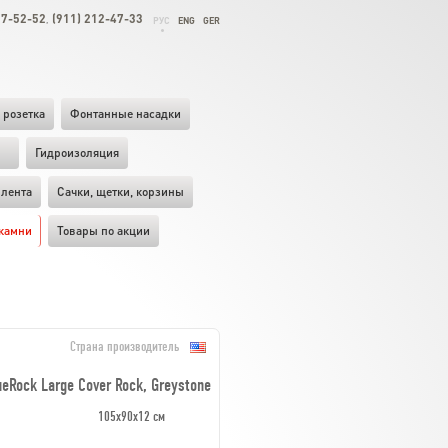
27-52-52
(911) 212-47-33
,
РУС
ENG
GER
 розетка
Фонтанные насадки
ы
Гидроизоляция
лента
Cачки, щетки, корзины
камни
Товары по акции
Страна производитель
ueRock Large Cover Rock, Greystone
105x90x12 см