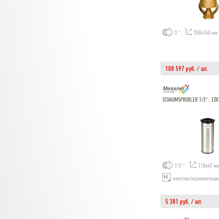
3 "
350х140 мм
108 597 руб. / шт.
SCHAUMSPRUDLER 1/2'', EDE
1/2 "
118х42 м
пластик/нержавеюща
5 381 руб. / шт.