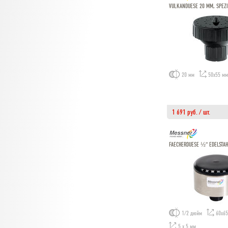
VULKANDUESE 20 MM, SPEZ
20 мм
50х55 мм
1 691 руб. / шт.
FAECHERDUESE ½“ EDELSTA
1/2 дюйм
60х6
5 х 5 мм