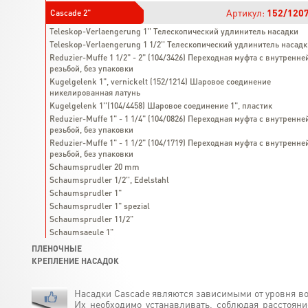
Артикул:
152/120
Cascade 2"
Teleskop-Verlaengerung 1'' Телескопический удлинитель насадки
Teleskop-Verlaengerung 1 1/2'' Телескопический удлинитель насад
Reduzier-Muffe 1 1/2" - 2" (104/3426) Переходная муфта с внутренне
резьбой, без упаковки
Kugelgelenk 1", vernickelt (152/1214) Шаровое соединение
никелированная латунь
Kugelgelenk 1''(104/4458) Шаровое соединение 1", пластик
Reduzier-Muffe 1" - 1 1/4" (104/0826) Переходная муфта с внутренне
резьбой, без упаковки
Reduzier-Muffe 1" - 1 1/2" (104/1719) Переходная муфта с внутренне
резьбой, без упаковки
Schaumsprudler 20 mm
Schaumsprudler 1/2'', Edelstahl
Schaumsprudler 1"
Schaumsprudler 1" spezial
Schaumsprudler 11/2"
Schaumsaeule 1"
ПЛЕНОЧНЫЕ
КРЕПЛЕНИЕ НАСАДОК
Насадки Cascade являются зависимыми от уровня в
Их необходимо устанавливать, соблюдая расстоян