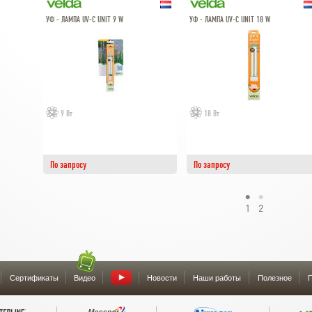
УФ - ЛАМПА UV-C UNIT 9 W
УФ - ЛАМПА UV-C UNIT 18 W
9 Вт
18 Вт
По запросу
По запросу
1
2
Сертификаты
Видео
Новости
Наши работы
Полезное
П