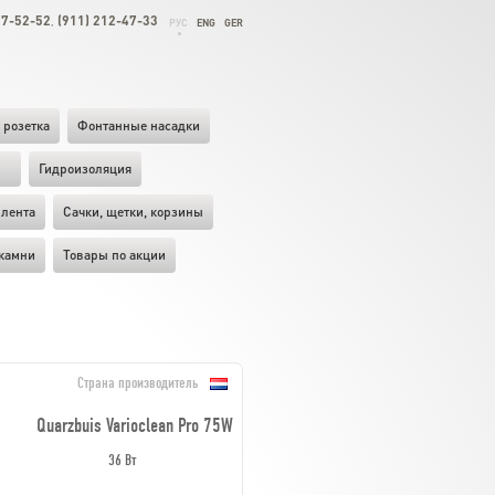
27-52-52
(911) 212-47-33
,
РУС
ENG
GER
 розетка
Фонтанные насадки
ы
Гидроизоляция
лента
Cачки, щетки, корзины
камни
Товары по акции
Страна производитель
Quarzbuis Varioclean Pro 75W
36 Вт