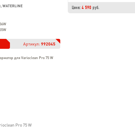
, WATERLINE
Цена:
4 590
руб.
 36W
 55W
Артикул:
992045
орматор для Varioclean Pro 75 W
ioclean Pro 75 W