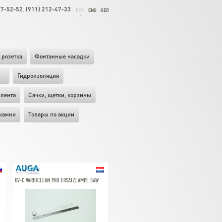
27-52-52
(911) 212-47-33
,
РУС
ENG
GER
 розетка
Фонтанные насадки
ы
Гидроизоляция
лента
Cачки, щетки, корзины
камни
Товары по акции
UV-C VARIOCLEAN PRO ERSATZLAMPE 36W