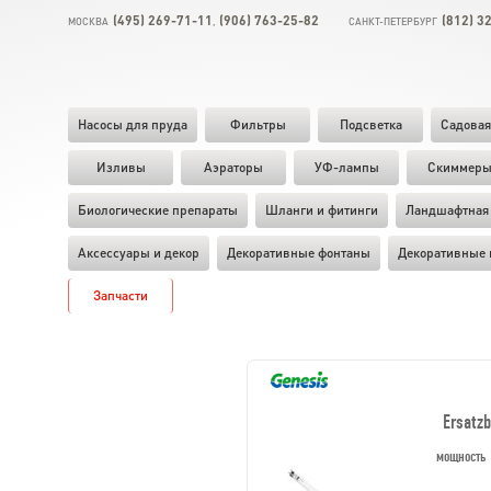
(495) 269-71-11
(906) 763-25-82
(812) 3
МОСКВА
,
САНКТ-ПЕТЕРБУРГ
Насосы для пруда
Фильтры
Подсветка
Садовая
Изливы
Аэраторы
УФ-лампы
Скиммер
Биологические препараты
Шланги и фитинги
Ландшафтная 
Аксессуары и декор
Декоративные фонтаны
Декоративные 
Запчасти
Ersatz
мощность