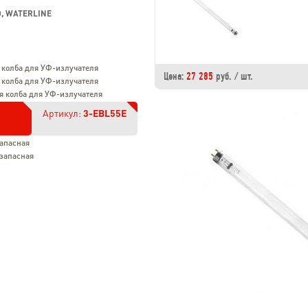
, WATERLINE
 колба для УФ-излучателя
Цена:
27 285
руб. / шт.
 колба для УФ-излучателя
я колба для УФ-излучателя
Артикул:
3-EBL55E
запасная
 запасная