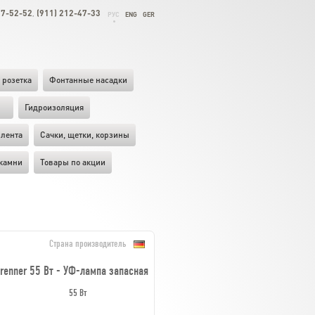
27-52-52
(911) 212-47-33
,
РУС
ENG
GER
 розетка
Фонтанные насадки
ы
Гидроизоляция
лента
Cачки, щетки, корзины
камни
Товары по акции
Страна производитель
brenner 55 Вт - УФ-лампа запасная
55 Вт