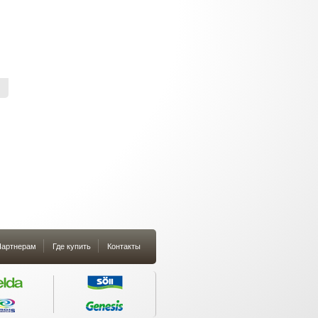
артнерам
Где купить
Контакты