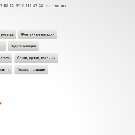
27-52-52
(911) 212-47-33
,
РУС
ENG
GER
 розетка
Фонтанные насадки
ы
Гидроизоляция
лента
Cачки, щетки, корзины
камни
Товары по акции