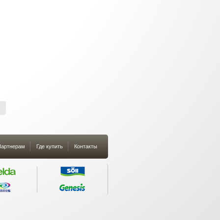
артнерам
Где купить
Контакты