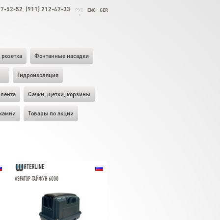
27-52-52
(911) 212-47-33
,
РУС
ENG
GER
 розетка
Фонтанные насадки
ы
Гидроизоляция
лента
Cачки, щетки, корзины
камни
Товары по акции
АЭРАТОР ТАЙФУН 6000