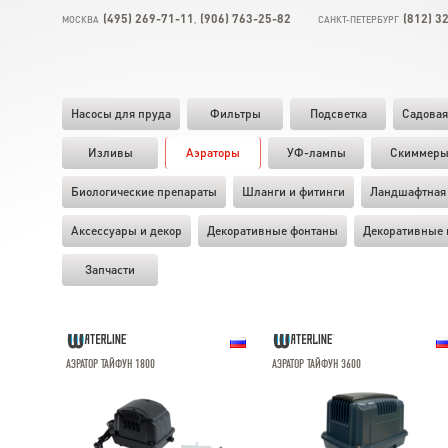
(495) 269-71-11
(906) 763-25-82
(812) 3
МОСКВА
,
САНКТ-ПЕТЕРБУРГ
Насосы для пруда
Фильтры
Подсветка
Садовая
Изливы
Аэраторы
УФ-лампы
Скиммер
Биологические препараты
Шланги и фитинги
Ландшафтная 
Аксессуары и декор
Декоративные фонтаны
Декоративные 
Запчасти
АЭРАТОР ТАЙФУН 1800
АЭРАТОР ТАЙФУН 3600