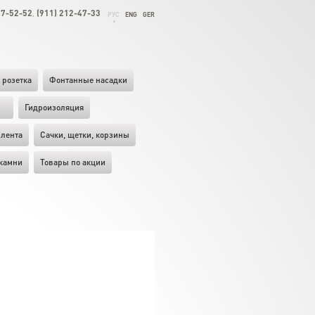
27-52-52
(911) 212-47-33
,
РУС
ENG
GER
 розетка
Фонтанные насадки
ы
Гидроизоляция
лента
Cачки, щетки, корзины
камни
Товары по акции