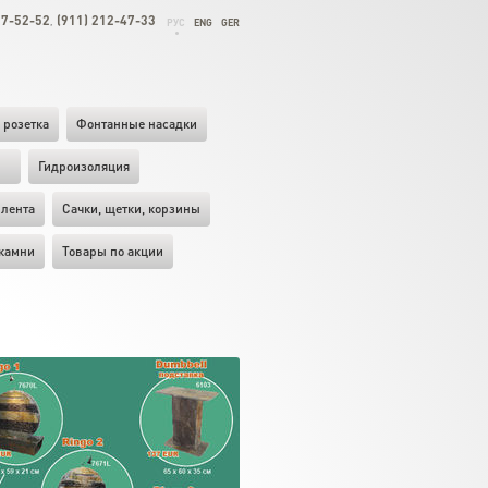
27-52-52
(911) 212-47-33
,
РУС
ENG
GER
 розетка
Фонтанные насадки
ы
Гидроизоляция
лента
Cачки, щетки, корзины
камни
Товары по акции