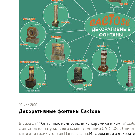
10 мая 2006
Декоративные фонтаны Cactose
В раздел
"Фонтанные композиции из керамики и камня"
доб
фонтанов из натурального камня компании CACTOSE. Они отл
так и для тихих уголков Вашего сада.
Информация о декорат