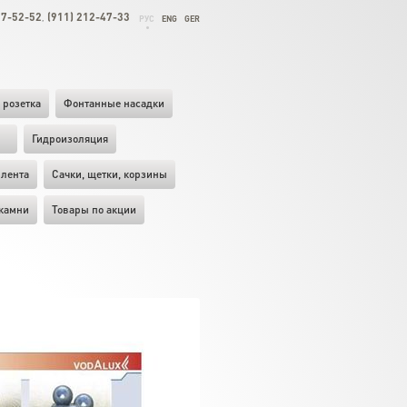
27-52-52
(911) 212-47-33
,
РУС
ENG
GER
 розетка
Фонтанные насадки
ы
Гидроизоляция
лента
Cачки, щетки, корзины
камни
Товары по акции