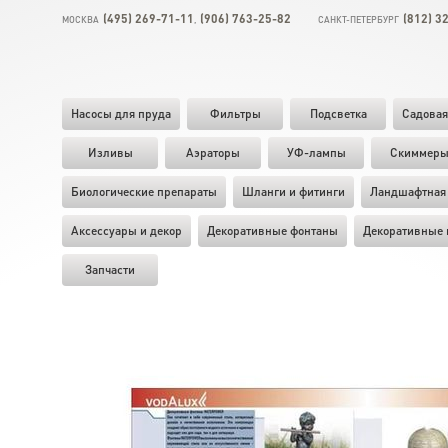
(495) 269-71-11
(906) 763-25-82
(812) 3
МОСКВА
,
САНКТ-ПЕТЕРБУРГ
Насосы для пруда
Фильтры
Подсветка
Садовая
Изливы
Аэраторы
УФ-лампы
Скиммер
Биологические препараты
Шланги и фитинги
Ландшафтная 
Аксессуары и декор
Декоративные фонтаны
Декоративные 
Запчасти