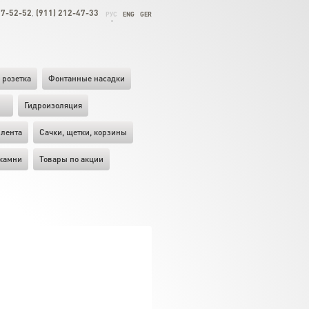
27-52-52
(911) 212-47-33
,
РУС
ENG
GER
 розетка
Фонтанные насадки
ы
Гидроизоляция
лента
Cачки, щетки, корзины
камни
Товары по акции