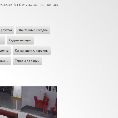
27-52-52
(911) 212-47-33
,
РУС
ENG
GER
 розетка
Фонтанные насадки
ы
Гидроизоляция
лента
Cачки, щетки, корзины
камни
Товары по акции