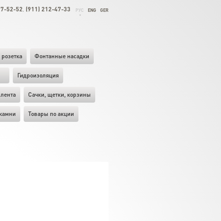
27-52-52
(911) 212-47-33
,
РУС
ENG
GER
 розетка
Фонтанные насадки
ы
Гидроизоляция
лента
Cачки, щетки, корзины
камни
Товары по акции