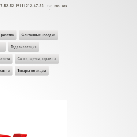
27-52-52
(911) 212-47-33
,
РУС
ENG
GER
 розетка
Фонтанные насадки
ы
Гидроизоляция
лента
Cачки, щетки, корзины
камни
Товары по акции