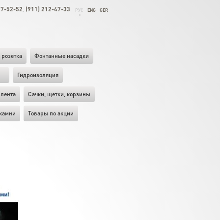
27-52-52
(911) 212-47-33
,
РУС
ENG
GER
 розетка
Фонтанные насадки
ы
Гидроизоляция
лента
Cачки, щетки, корзины
камни
Товары по акции