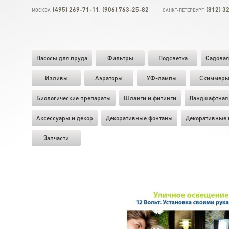
(495) 269-71-11
(906) 763-25-82
(812) 3
МОСКВА
,
САНКТ-ПЕТЕРБУРГ
Насосы для пруда
Фильтры
Подсветка
Садовая
Изливы
Аэраторы
УФ-лампы
Скиммер
Биологические препараты
Шланги и фитинги
Ландшафтная 
Аксессуары и декор
Декоративные фонтаны
Декоративные 
Запчасти