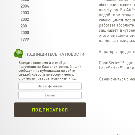
обеспечивающих 
2004
диффузор ProAir™
2003
водой, при этом 
2002
качающимся поршн
работает абсолютн
2001
защищает внутрен
2000
этого внешний ви
1999
ландшафтный диз
Аэраторы представ
ПОДПИШИТЕСЬ НА НОВОСТИ
PondSeries™ - для
Введите свое имя и e-mail для
получения на Ваш электронный ящик
LakeSeries™ - для
сообщения о публикации на сайте
свежей новости по ассортименту,
стоимости товаров, новинкам и т.д.
Ознакомиться с н
ПОДПИСАТЬСЯ