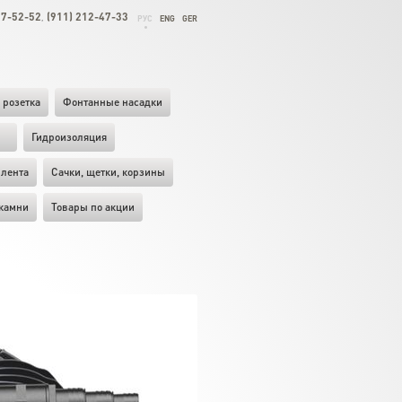
27-52-52
(911) 212-47-33
,
РУС
ENG
GER
 розетка
Фонтанные насадки
ы
Гидроизоляция
лента
Cачки, щетки, корзины
камни
Товары по акции