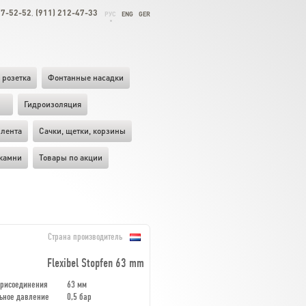
27-52-52
(911) 212-47-33
,
РУС
ENG
GER
 розетка
Фонтанные насадки
ы
Гидроизоляция
лента
Cачки, щетки, корзины
камни
Товары по акции
Страна производитель
Flexibel Stopfen 63 mm
присоединения
63 мм
ьное давление
0,5 бар