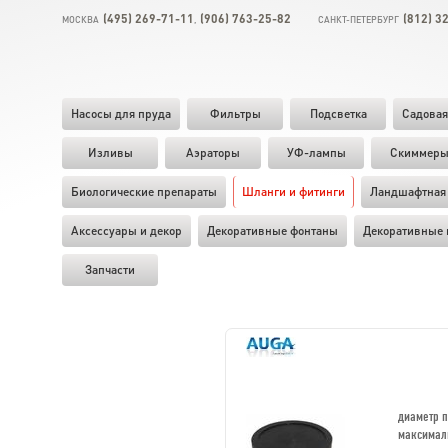
(495) 269-71-11
(906) 763-25-82
(812) 3
МОСКВА
,
САНКТ-ПЕТЕРБУРГ
Насосы для пруда
Фильтры
Подсветка
Садовая
Изливы
Аэраторы
УФ-лампы
Скиммер
Биологические препараты
Шланги и фитинги
Ландшафтная 
Аксессуары и декор
Декоративные фонтаны
Декоративные 
Запчасти
диаметр 
максимал