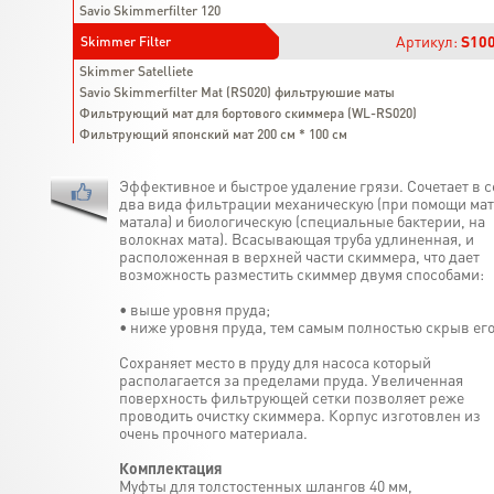
Savio Skimmerfilter 120
Артикул:
S10
Skimmer Filter
Skimmer Satelliete
Savio Skimmerfilter Mat (RS020) фильтруюшие маты
Фильтрующий мат для бортового скиммера (WL-RS020)
Фильтрующий японский мат 200 см * 100 см
Эффективное и быстрое удаление грязи. Сочетает в с
два вида фильтрации механическую (при помощи ма
матала) и биологическую (специальные бактерии, на
волокнах мата). Всасывающая труба удлиненная, и
расположенная в верхней части скиммера, что дает
возможность разместить скиммер двумя способами:
• выше уровня пруда;
• ниже уровня пруда, тем самым полностью скрыв его
Сохраняет место в пруду для насоса который
располагается за пределами пруда. Увеличенная
поверхность фильтрующей сетки позволяет реже
проводить очистку скиммера. Корпус изготовлен из
очень прочного материала.
Комплектация
Муфты для толстостенных шлангов 40 мм,