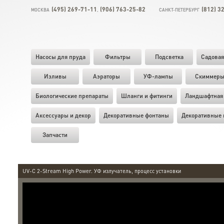
(495) 269-71-11
(906) 763-25-82
(812) 3
МОСКВА
,
САНКТ-ПЕТЕРБУРГ
Насосы для пруда
Фильтры
Подсветка
Садовая
Изливы
Аэраторы
УФ-лампы
Скиммер
Биологические препараты
Шланги и фитинги
Ландшафтная 
Аксессуары и декор
Декоративные фонтаны
Декоративные 
Запчасти
UV-C 2-Stream High Power. УФ излучатель, процесс установки