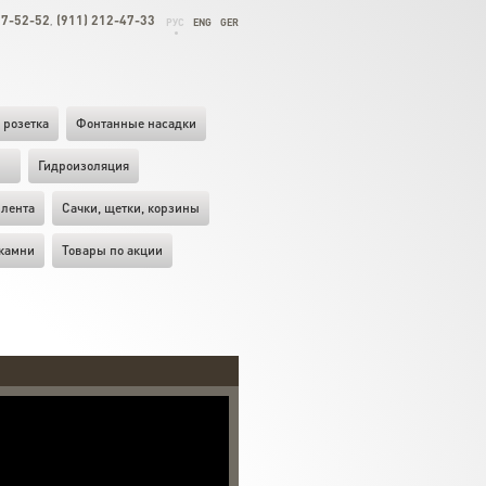
27-52-52
(911) 212-47-33
,
РУС
ENG
GER
 розетка
Фонтанные насадки
ы
Гидроизоляция
лента
Cачки, щетки, корзины
камни
Товары по акции