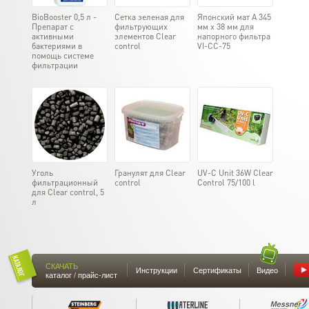
BioBooster 0,5 л -
Сетка зеленая для
Японский мат A 345
Препарат с
фильтрующих
мм х 38 мм для
активными
элементов Clear
напорного фильтра
бактериями в
control
VI-CC-75
помощь системе
фильтрации
Уголь
Гранулят для Clear
UV-C Unit 36W Clear
фильтрационный
control
Control 75/100 l
для Clear control, 5
л
СКАЧАТЬ
Инструкции
Сертификаты
Видео
каталог / прайс-лист