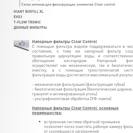
Сетка зеленая для фильтрующих элементов Clear control
GIANT BIOFILL XL
EVO3
T-FLOW TRONIC
ДОННЫЕ ФИЛЬТРЫ
Напорные фильтры Clear Control
С помощью фильтра водоем поддерживаться в чи
состоянии, к тому же напорный фильтр созд
правильную циркуляцию воды, и соответственно
обогощение кислородом. Напорный фил
осуществляет как механическую, так и биологиче
очистку, а с помощью трехступенчатой сист
фильтрации воды достигается максимальный результ
- механическая фильтрация [фильтрующая губка]
- биологическая фильтрация [биологические шарики,
гранулят и активированный уголь]
- ультрафиолетовая обработка [УФ-лампа]
Напорные фильтры Clear Control, основные
перимущества:
встроенная система обратной промывки
позволяет легко очистить рабочую камеру фил
от скопившихся загрязнений