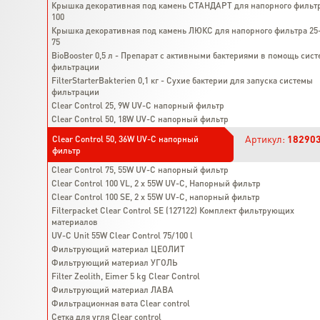
Крышка декоративная под камень СТАНДАРТ для напорного фильт
100
Крышка декоративная под камень ЛЮКС для напорного фильтра 25
75
BioBooster 0,5 л - Препарат с активными бактериями в помощь сист
фильтрации
FilterStarterBakterien 0,1 кг - Сухие бактерии для запуска системы
фильтрации
Clear Control 25, 9W UV-C напорный фильтр
Clear Control 50, 18W UV-C напорный фильтр
Артикул:
18290
Clear Control 50, 36W UV-C напорный
фильтр
Clear Control 75, 55W UV-C напорный фильтр
Clear Control 100 VL, 2 x 55W UV-C, Напорный фильтр
Clear Control 100 SE, 2 х 55W UV-C, напорный фильтр
Filterpacket Clear Control SE (127122) Комплект фильтрующих
материалов
UV-C Unit 55W Clear Control 75/100 l
Фильтрующий материал ЦЕОЛИТ
Фильтрующий материал УГОЛЬ
Filter Zeolith, Eimer 5 kg Clear Control
Фильтрующий материал ЛАВА
Фильтрационная вата Clear control
Сетка для угля Clear control