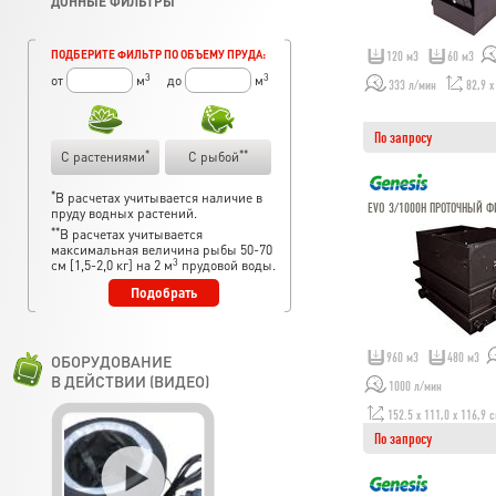
ДОННЫЕ ФИЛЬТРЫ
ПОДБЕРИТЕ ФИЛЬТР ПО ОБЪЕМУ ПРУДА:
120 м3
60 м3
3
3
от
м
до
м
333 л/мин
82,9 x
По запросу
*
**
С растениями
С рыбой
*
В расчетах учитывается наличие в
EVO 3/1000H ПРОТОЧНЫЙ Ф
пруду водных растений.
**
В расчетах учитывается
максимальная величина рыбы 50-70
3
см [1,5-2,0 кг] на 2 м
прудовой воды.
Подобрать
ОБОРУДОВАНИЕ
960 м3
480 м3
В ДЕЙСТВИИ (ВИДЕО)
1000 л/мин
152.5 х 111,0 х 116,9 
По запросу