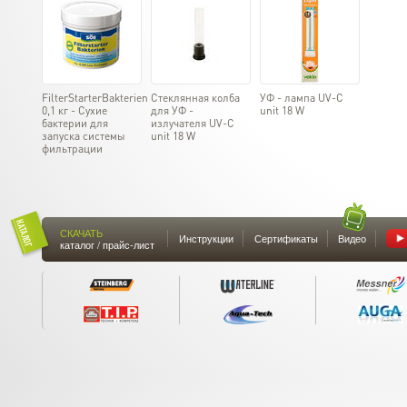
FilterStarterBakterien
Стеклянная колба
УФ - лампа UV-C
0,1 кг - Сухие
для УФ -
unit 18 W
бактерии для
излучателя UV-C
запуска системы
unit 18 W
фильтрации
СКАЧАТЬ
Инструкции
Сертификаты
Видео
каталог / прайс-лист