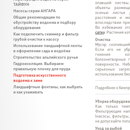
опавшей листвы.
ТАЙФУН
объекты размещ
Насосы серии АНГАРА
осенью листья 
Общие рекомендации по
расстояния и мо
обустройству водоема и подбору
впоследствии при
Во избежание эт
оборудования
сетку
. Растения ко
Как подключить скиммер и фильтр
грубой очистки к насосу
Очистка
Мусор скопивший
Использование ландшафтной ленты
Если его не убр
в оформлении сада и водоёма
гниения кот
Строительство альпийского ручья
болезнетворные 
Гидроизоляция. Выбираем
поверхности. Не
правильную пленку для пруда
серьезных загр
использование био
Подготовка искусственного
водоема к зиме
Ландшафтные фонтаны, как выбрать
Подробнее о биопр
и как ухаживать
Уборка оборудова
Как только темп
Фильтрующие напо
(насосы, фильтры,
не допускайте поп
Уход за рыбой