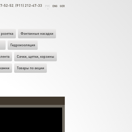
27-52-52
(911) 212-47-33
,
РУС
ENG
GER
 розетка
Фонтанные насадки
ы
Гидроизоляция
лента
Cачки, щетки, корзины
камни
Товары по акции