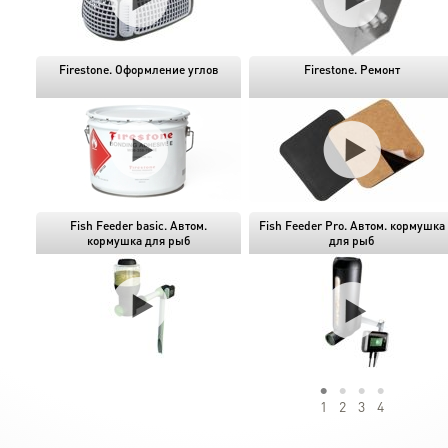
Firestone. Оформление углов
Firestone. Ремонт
Fish Feeder basic. Автом.
Fish Feeder Pro. Автом. кормушка
кормушка для рыб
для рыб
1
2
3
4