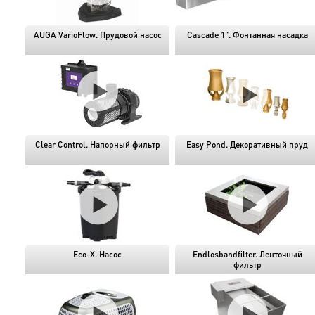
AUGA VarioFlow. Прудовой насос
Cascade 1". Фонтанная насадка
Clear Control. Напорный фильтр
Easy Pond. Декоративный пруд
Eco-X. Насос
Endlosbandfilter. Ленточный
фильтр