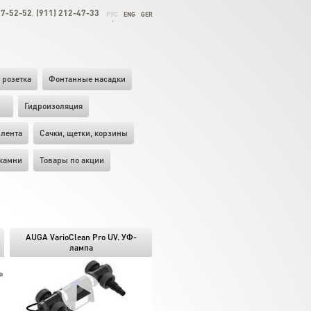
27-52-52
(911) 212-47-33
,
РУС
ENG
GER
 розетка
Фонтанные насадки
ы
Гидроизоляция
лента
Cачки, щетки, корзины
камни
Товары по акции
AUGA VarioClean Pro UV. УФ-
лампа