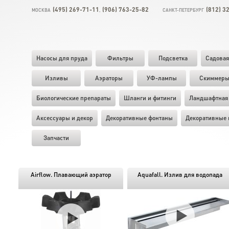
(495) 269-71-11
(906) 763-25-82
(812) 3
МОСКВА
,
САНКТ-ПЕТЕРБУРГ
Насосы для пруда
Фильтры
Подсветка
Садовая
Изливы
Аэраторы
УФ-лампы
Скиммер
Биологические препараты
Шланги и фитинги
Ландшафтная 
Аксессуары и декор
Декоративные фонтаны
Декоративные 
Запчасти
Airflow. Плавающий аэратор
Aquafall. Излив для водопада