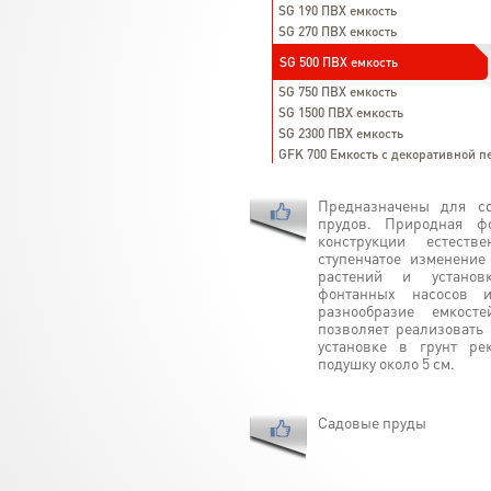
SG 190 ПВХ емкость
SG 270 ПВХ емкость
SG 500 ПВХ емкость
SG 750 ПВХ емкость
SG 1500 ПВХ емкость
SG 2300 ПВХ емкость
GFK 700 Емкость с декоративной п
Предназначены для со
прудов. Природная ф
конструкции естест
ступенчатое изменени
растений и установк
фонтанных насосов и
разнообразие емкос
позволяет реализовать
установке в грунт ре
подушку около 5 см.
Садовые пруды