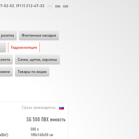
27-52-52
(911) 212-47-33
,
РУС
ENG
GER
 розетка
Фонтанные насадки
ы
Гидроизоляция
лента
Cачки, щетки, корзины
камни
Товары по акции
Страна производитель
SG 500 ПВХ емкость
500 л
хШхГ)
180х140х50 см