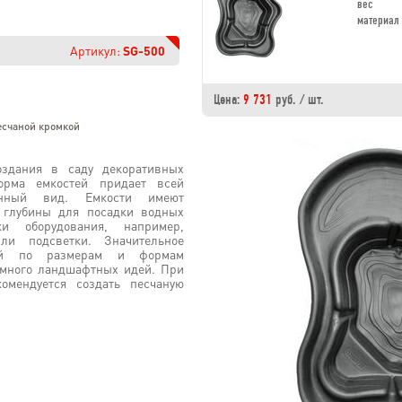
вес
материал
Артикул:
SG-500
Цена:
9 731
руб. / шт.
есчаной кромкой
здания в саду декоративных
орма емкостей придает всей
венный вид. Емкости имеют
е глубины для посадки водных
и оборудования, например,
ли подсветки. Значительное
тей по размерам и формам
 много ландшафтных идей. При
комендуется создать песчаную