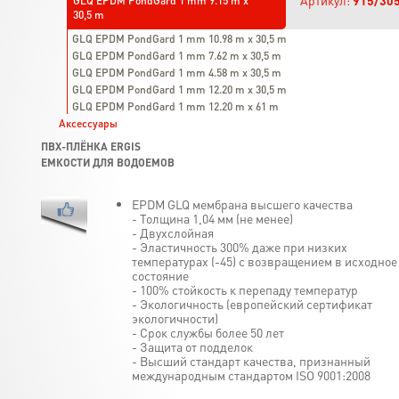
Артикул:
915/30
GLQ EPDM PondGard 1 mm 9.15 m x
30,5 m
GLQ EPDM PondGard 1 mm 10.98 m x 30,5 m
GLQ EPDM PondGard 1 mm 7.62 m x 30,5 m
GLQ EPDM PondGard 1 mm 4.58 m x 30,5 m
GLQ EPDM PondGard 1 mm 12.20 m x 30,5 m
GLQ EPDM PondGard 1 mm 12.20 m x 61 m
Аксессуары
ПВХ-ПЛЁНКА ERGIS
ЕМКОСТИ ДЛЯ ВОДОЕМОВ
EPDM GLQ мембрана высшего качества
- Толщина 1,04 мм (не менее)
- Двухслойная
- Эластичность 300% даже при низких
температурах (-45) с возвращением в исходное
состояние
- 100% стойкость к перепаду температур
- Экологичность (европейский сертификат
экологичности)
- Срок службы более 50 лет
- Защита от подделок
- Высший стандарт качества, признанный
международным стандартом ISO 9001:2008