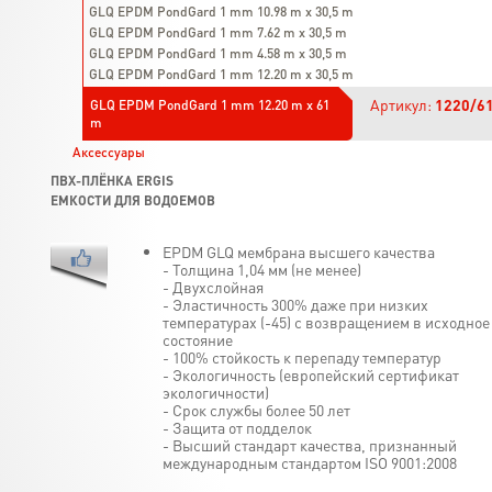
GLQ EPDM PondGard 1 mm 10.98 m x 30,5 m
GLQ EPDM PondGard 1 mm 7.62 m x 30,5 m
GLQ EPDM PondGard 1 mm 4.58 m x 30,5 m
GLQ EPDM PondGard 1 mm 12.20 m x 30,5 m
Артикул:
1220/6
GLQ EPDM PondGard 1 mm 12.20 m x 61
m
Аксессуары
ПВХ-ПЛЁНКА ERGIS
ЕМКОСТИ ДЛЯ ВОДОЕМОВ
EPDM GLQ мембрана высшего качества
- Толщина 1,04 мм (не менее)
- Двухслойная
- Эластичность 300% даже при низких
температурах (-45) с возвращением в исходное
состояние
- 100% стойкость к перепаду температур
- Экологичность (европейский сертификат
экологичности)
- Срок службы более 50 лет
- Защита от подделок
- Высший стандарт качества, признанный
международным стандартом ISO 9001:2008