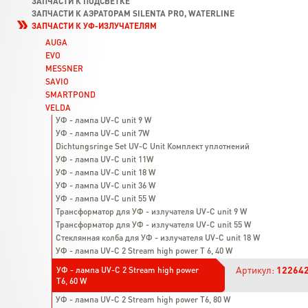
ЗАПЧАСТИ К ПОДСВЕТКЕ
ЗАПЧАСТИ К АЭРАТОРАМ SILENTA PRO, WATERLINE
ЗАПЧАСТИ К УФ-ИЗЛУЧАТЕЛЯМ
AUGA
EVO
MESSNER
SAVIO
SMARTPOND
VELDA
УФ - лампа UV-C unit 9 W
УФ - лампа UV-C unit 7W
Dichtungsringe Set UV-C Unit Комплект уплотнений
УФ - лампа UV-C unit 11W
УФ - лампа UV-C unit 18 W
УФ - лампа UV-C unit 36 W
УФ - лампа UV-C unit 55 W
Трансформатор для УФ - излучателя UV-C unit 9 W
Трансформатор для УФ - излучателя UV-C unit 55 W
Стеклянная колба для УФ - излучателя UV-C unit 18 W
УФ - лампа UV-C 2 Stream high power T 6, 40 W
Артикул:
12264
УФ - лампа UV-C 2 Stream high power
T6, 60 W
УФ - лампа UV-C 2 Stream high power T6, 80 W