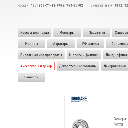
(495) 269-71-11
(906) 763-25-82
(812) 3
МОСКВА
,
САНКТ-ПЕТЕРБУРГ
Насосы для пруда
Фильтры
Подсветка
Садовая
Изливы
Аэраторы
УФ-лампы
Скиммер
Биологические препараты
Шланги и фитинги
Ландшафтная 
Аксессуары и декор
Декоративные фонтаны
Декоративные 
Запчасти
Размеры
Расход