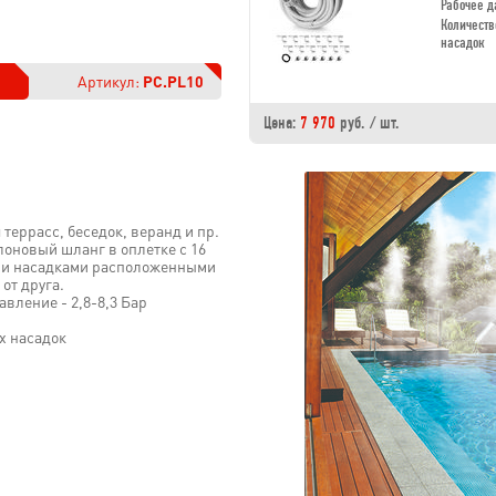
Рабочее 
Количеств
насадок
Артикул:
PC.PL10
Цена:
7 970
руб. / шт.
террасс, беседок, веранд и пр.
лоновый шланг в оплетке c 16
и насадками расположенными
 от друга.
вление - 2,8-8,3 Бар
х насадок