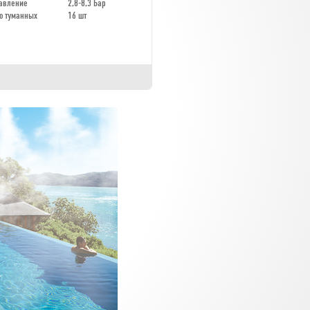
давление
2,8-8,3 Бар
о туманных
16 шт