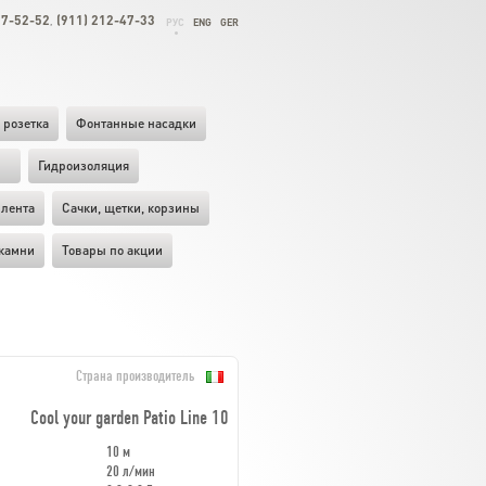
27-52-52
(911) 212-47-33
,
РУС
ENG
GER
 розетка
Фонтанные насадки
ы
Гидроизоляция
лента
Cачки, щетки, корзины
камни
Товары по акции
Страна производитель
Cool your garden Patio Line 10
10 м
20 л/мин