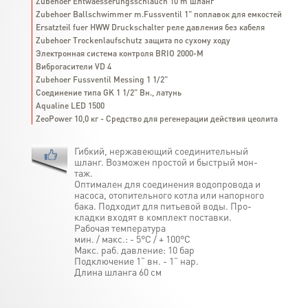
Zubehoer Entwaesserungsschlauch 10 m шланг
Zubehoer Ballschwimmer m.Fussventil 1" поплавок для емкостей
Ersatzteil fuer HWW Druckschalter реле давления без кабеля
Zubehoer Trockenlaufschutz защита по сухому ходу
Электронная система контроля BRIO 2000-М
Виброгасители VD 4
Zubehoer Fussventil Messing 1 1/2"
Соединение типа GK 1 1/2" Вн., латунь
Aqualine LED 1500
ZeoPower 10,0 кг - Средство для регенерации действия цеолита
Гибкий, нержавеющий соединительный
шланг. Возможен простой и быстрый мон-
таж.
Оптимален для соединения водопровода и
насоса, отопительного котла или напорного
бака. Подходит для питьевой воды. Про-
кладки входят в комплект поставки.
Рабочая температура
мин. / макс.: - 5°C / + 100°C
Макс. раб. давление: 10 бар
Подключение 1” вн. - 1” нар.
Длина шланга 60 см