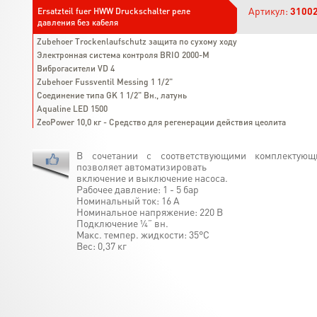
Артикул:
3100
Ersatzteil fuer HWW Druckschalter реле
давления без кабеля
Zubehoer Trockenlaufschutz защита по сухому ходу
Электронная система контроля BRIO 2000-М
Виброгасители VD 4
Zubehoer Fussventil Messing 1 1/2"
Соединение типа GK 1 1/2" Вн., латунь
Aqualine LED 1500
ZeoPower 10,0 кг - Средство для регенерации действия цеолита
В сочетании с соответствующими комплектующ
позволяет автоматизировать
включение и выключение насоса.
Рабочее давление: 1 - 5 бар
Номинальный ток: 16 А
Номинальное напряжение: 220 В
Подключение ¼” вн.
Макс. темпер. жидкости: 35°C
Вес: 0,37 кг