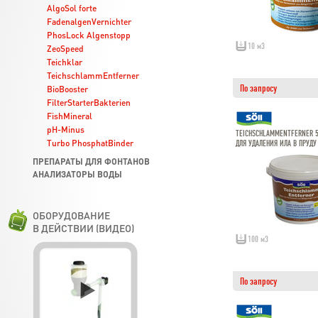
AlgoSol forte
FadenalgenVernichter
PhosLock Algenstopp
10 м3
ZeoSpeed
Teichklar
TeichschlammEntferner
По запросу
BioBooster
FilterStarterBakterien
FishMineral
pH-Minus
TEICHSCHLAMMENTFERNER 5
Turbo PhosphatBinder
ДЛЯ УДАЛЕНИЯ ИЛА В ПРУДУ
ПРЕПАРАТЫ ДЛЯ ФОНТАНОВ
АНАЛИЗАТОРЫ ВОДЫ
ОБОРУДОВАНИЕ
В ДЕЙСТВИИ (ВИДЕО)
100 м3
По запросу