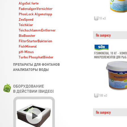
AlgoSol forte
FadenalgenVernichter
PhosLock Algenstopp
10 м3
ZeoSpeed
Teichklar
TeichschlammEntferner
По запросу
BioBooster
FilterStarterBakterien
FishMineral
pH-Minus
FISHMINERAL 10 КГ - КОМП
Turbo PhosphatBinder
МИКРОЭЛЕМЕНТОВ ДЛЯ РЫБ
ПРЕПАРАТЫ ДЛЯ ФОНТАНОВ
АНАЛИЗАТОРЫ ВОДЫ
ОБОРУДОВАНИЕ
В ДЕЙСТВИИ (ВИДЕО)
100 м3
По запросу