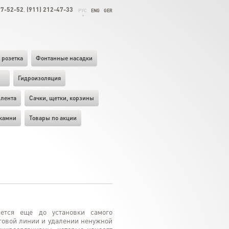
27-52-52
(911) 212-47-33
,
РУС
ENG
GER
 розетка
Фонтанные насадки
ы
Гидроизоляция
лента
Cачки, щетки, корзины
камни
Товары по акции
ется еще до установки самого
еговой линии и удалении ненужной