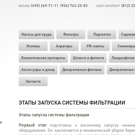
(495) 269-71-11
(906) 763-25-82
(812) 3
МОСКВА
,
САНКТ-ПЕТЕРБУРГ
Насосы для пруда
Фильтры
Подсветка
Садовая
Изливы
Аэраторы
УФ-лампы
Скиммер
Биологические препараты
Шланги и фитинги
Ландшафтная 
Аксессуары и декор
Декоративные фонтаны
Декоративные 
Запчасти
ЭТАПЫ ЗАПУСКА СИСТЕМЫ ФИЛЬТРАЦИИ
Этапы запуска системы фильтрации
и
Первый этап
подготовки к весеннему запуску начина
оборудования. Он заключается в механической уборке бер