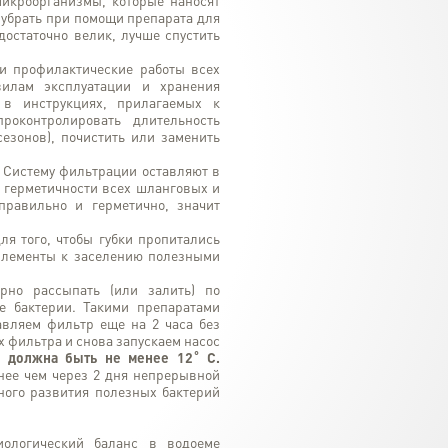
микроорганизмы, которые наносят
 убрать при помощи препарата для
достаточно велик, лучше спустить
и профилактические работы всех
вилам эксплуатации и хранения
 в инструкциях, прилагаемых к
проконтролировать длительность
езонов), почистить или заменить
. Систему фильтрации оставляют в
в герметичности всех шланговых и
правильно и герметично, значит
ля того, чтобы губки пропитались
 элементы к заселению полезными
рно рассыпать (или залить) по
е бактерии. Такими препаратами
авляем фильтр еще на 2 часа без
х фильтра и снова запускаем насос
у должна быть не менее 12˚ С.
нее чем через 2 дня непрерывной
вного развития полезных бактерий
иологический баланс в водоеме