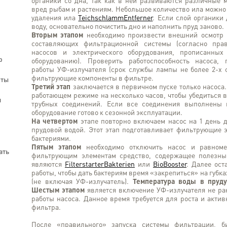
органики со дна, так как в ней развиваются различные 
вред рыбам и растениям. Небольшое количество ила можно
удаления ила
TeichschlammEntferner
. Если слой органики 
воду, основательно почистить дно и наполнить пруд заново.
Вторым этапом
необходимо произвести внешний осмотр 
составляющих фильтрационной системы (согласно пра
насосов и электрического оборудования, прописанных
р
оборудованию). Проверить работоспособность насоса, 
работы УФ-излучателя (срок службы лампы не более 2-х с
фильтрующие компоненты в фильтре.
нты
Третий этап
заключается в первичном пуске только насоса
работающем режиме на несколько часов, чтобы убедиться 
я
трубных соединений. Если все соединения выполнены 
оборудование готово к сезонной эксплуатации.
На четвертом
этапе повторно включаем насос на 1 день д
прудовой водой. Этот этап подготавливает фильтрующие
бактериями.
Пятым этапом
необходимо отключить насос и равноме
ать
фильтрующим элементам средство, содержащее полезны
являются
FilterstarterBakterien
или
BioBooster
. Далее ост
работы, чтобы дать бактериям время «закрепиться» на губка
(не включая УФ-излучатель).
Температура воды в пруд
Шестым этапом
является включение УФ-излучателя не ра
работы насоса. Данное время требуется для роста и акти
фильтра.
После «правильного» запуска системы фильтрации, б