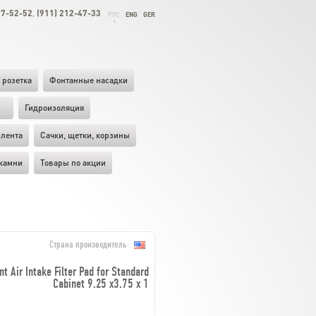
27-52-52
(911) 212-47-33
,
РУС
ENG
GER
 розетка
Фонтанные насадки
ы
Гидроизоляция
лента
Cачки, щетки, корзины
камни
Товары по акции
Страна производитель
Air Intake Filter Pad for Standard
Cabinet 9.25 x3.75 x 1