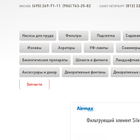
(495) 269-71-11
(906) 763-25-82
(812) 3
МОСКВА
,
САНКТ-ПЕТЕРБУРГ
Насосы для пруда
Фильтры
Подсветка
Садовая
Изливы
Аэраторы
УФ-лампы
Скиммер
Биологические препараты
Шланги и фитинги
Ландшафтная 
Аксессуары и декор
Декоративные фонтаны
Декоративные 
Запчасти
Фильтрующий элемент Silent 