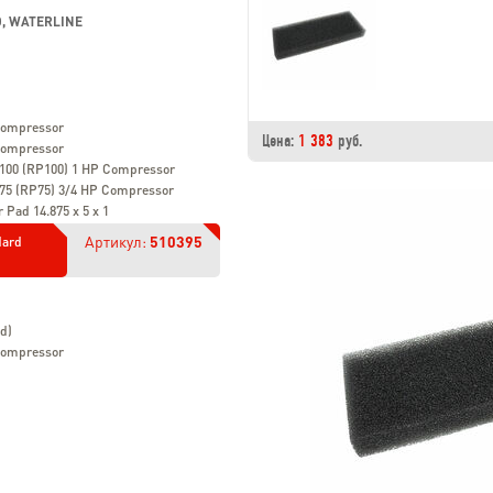
, WATERLINE
 compressor
Цена:
1 383
руб.
 compressor
T100 (RP100) 1 HP Compressor
T75 (RP75) 3/4 HP Compressor
r Pad 14.875 x 5 x 1
Артикул:
510395
dard
ed)
 compressor