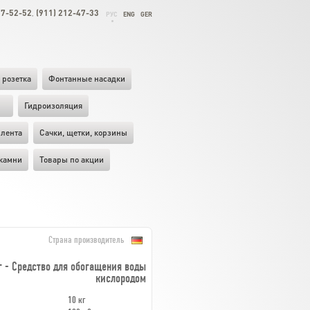
27-52-52
(911) 212-47-33
,
РУС
ENG
GER
 розетка
Фонтанные насадки
ы
Гидроизоляция
лента
Cачки, щетки, корзины
камни
Товары по акции
Страна производитель
кг - Средство для обогащения воды
кислородом
10 кг