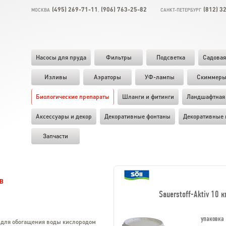
(495) 269-71-11
(906) 763-25-82
(812) 3
МОСКВА
,
САНКТ-ПЕТЕРБУРГ
Насосы для пруда
Фильтры
Подсветка
Садовая
Изливы
Аэраторы
УФ-лампы
Скиммер
Биологические препараты
Шланги и фитинги
Ландшафтная 
Аксессуары и декор
Декоративные фонтаны
Декоративные 
Запчасти
В
Sauerstoff-Aktiv 10 
упаковка
во для обогащения воды кислородом