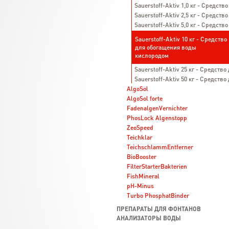
Sauerstoff-Aktiv 1,0 кг - Средст
Sauerstoff-Aktiv 2,5 кг - Средст
Sauerstoff-Aktiv 5,0 кг - Средст
Sauerstoff-Aktiv 10 кг - Средство
для обогащения воды
кислородом
Sauerstoff-Aktiv 25 кг - Средст
Sauerstoff-Aktiv 50 кг - Средст
AlgoSol
AlgoSol forte
FadenalgenVernichter
PhosLock Algenstopp
ZeoSpeed
Teichklar
TeichschlammEntferner
BioBooster
FilterStarterBakterien
FishMineral
pH-Minus
Turbo PhosphatBinder
ПРЕПАРАТЫ ДЛЯ ФОНТАНОВ
АНАЛИЗАТОРЫ ВОДЫ