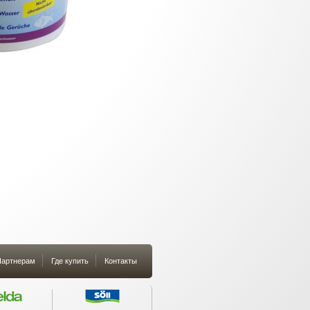
артнерам
Где купить
Контакты