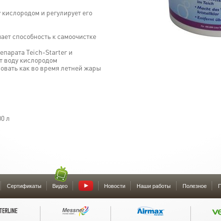
 кислородом и регулирует его
ает способность к самоочистке
парата Teich-Starter и
т воду кислородом
овать как во время летней жары
00 л
Сертификаты
Видео
Новости
Наши работы
Полезное
П