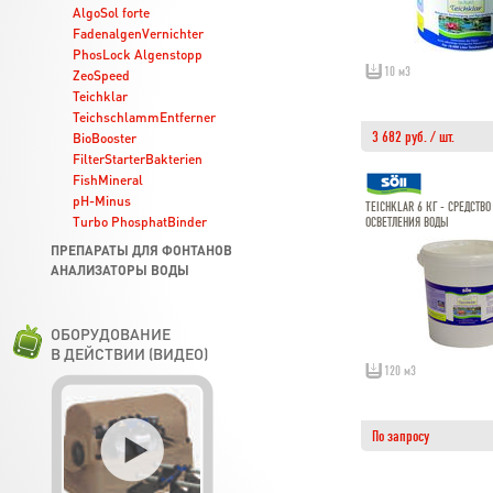
AlgoSol forte
FadenalgenVernichter
PhosLock Algenstopp
10 м3
ZeoSpeed
Teichklar
TeichschlammEntferner
3 682 руб. / шт.
BioBooster
FilterStarterBakterien
FishMineral
pH-Minus
TEICHKLAR 6 КГ - СРЕДСТВО
Turbo PhosphatBinder
ОСВЕТЛЕНИЯ ВОДЫ
ПРЕПАРАТЫ ДЛЯ ФОНТАНОВ
АНАЛИЗАТОРЫ ВОДЫ
ОБОРУДОВАНИЕ
В ДЕЙСТВИИ (ВИДЕО)
120 м3
По запросу