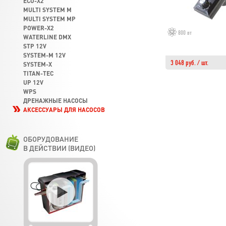
ECO-X2
MULTI SYSTEM M
MULTI SYSTEM MP
POWER-X2
800 вт
WATERLINE DMX
STP 12V
SYSTEM-M 12V
3 048 руб. / шт.
SYSTEM-X
TITAN-TEC
UP 12V
WPS
ДРЕНАЖНЫЕ НАСОСЫ
АКСЕССУАРЫ ДЛЯ НАСОСОВ
ОБОРУДОВАНИЕ
В ДЕЙСТВИИ (ВИДЕО)