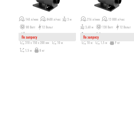
140 л/мин
8400 л/час
3 м
216 л/мин
13 000 л/час
80 Ватт
12 Вольт
3,60 м
130 Ватт
12 Вольт
1 1/2" - 1 1/2"
2" - 2"
310 x 150 x 200 мм
По запросу
По запросу
310 x 150 x 200 мм
10 м
10 м
1,5 м
9 кг
1,5 м
8 кг