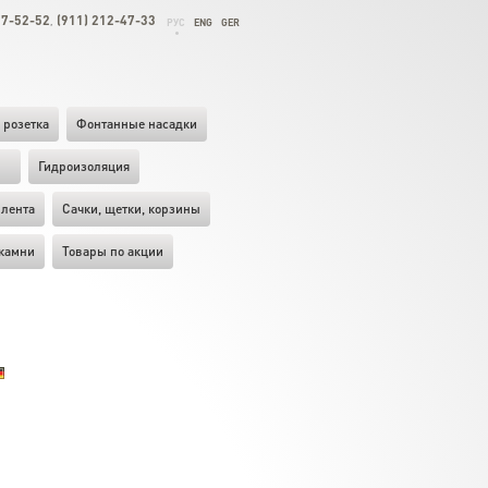
27-52-52
(911) 212-47-33
,
РУС
ENG
GER
 розетка
Фонтанные насадки
ы
Гидроизоляция
лента
Cачки, щетки, корзины
камни
Товары по акции