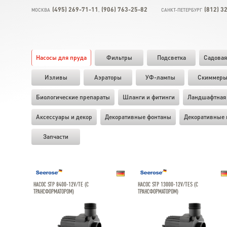
(495) 269-71-11
(906) 763-25-82
(812) 3
МОСКВА
,
САНКТ-ПЕТЕРБУРГ
Насосы для пруда
Фильтры
Подсветка
Садовая
Изливы
Аэраторы
УФ-лампы
Скиммер
Биологические препараты
Шланги и фитинги
Ландшафтная 
Аксессуары и декор
Декоративные фонтаны
Декоративные 
Запчасти
НАСОС STP 8400-12V/TE (С
НАСОС STP 13000-12V/TES (С
ТРАНСФОРМАТОРОМ)
ТРАНСФОРМАТОРОМ)