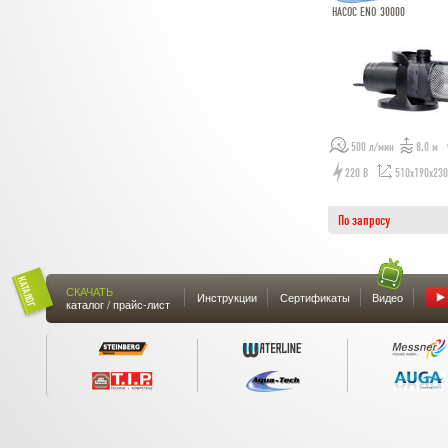
НАСОС ENO 30000
500 л/мин
8,0 м
220 В
510х190х23
По запросу
СКАЧАТЬ
Инструкции
Сертификаты
Видео
каталог / прайс-лист