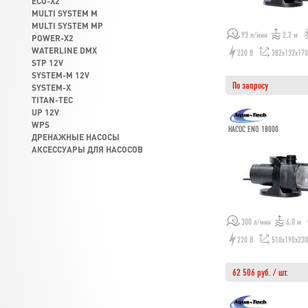
ECO-X2
MULTI SYSTEM M
MULTI SYSTEM MP
93 л/мин
2.2 м
POWER-X2
WATERLINE DMX
220 В
382x132x17
STP 12V
SYSTEM-M 12V
По запросу
SYSTEM-X
TITAN-TEC
UP 12V
WPS
НАСОС ENO 18000
ДРЕНАЖНЫЕ НАСОСЫ
АКСЕССУАРЫ ДЛЯ НАСОСОВ
300 л/мин
6,0 м
220 В
510х190х23
62 506 руб. / шт.