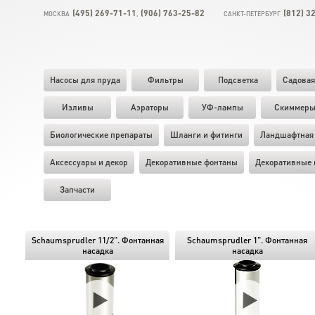
(495) 269-71-11
(906) 763-25-82
(812) 3
МОСКВА
,
САНКТ-ПЕТЕРБУРГ
Насосы для пруда
Фильтры
Подсветка
Садовая
Изливы
Аэраторы
УФ-лампы
Скиммер
Биологические препараты
Шланги и фитинги
Ландшафтная 
Аксессуары и декор
Декоративные фонтаны
Декоративные 
Запчасти
Schaumsprudler 11/2". Фонтанная
Schaumsprudler 1". Фонтанная
насадка
насадка