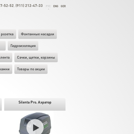
27-52-52
(911) 212-47-33
,
РУС
ENG
GER
 розетка
Фонтанные насадки
ы
Гидроизоляция
лента
Cачки, щетки, корзины
камни
Товары по акции
Silenta Pro. Аэратор