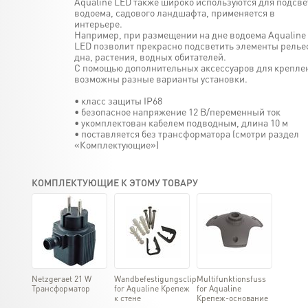
Aqualine LED также широко используются для подсве
водоема, садового ландшафта, применяется в
интерьере.
Например, при размещении на дне водоема Aqualine
LED позволит прекрасно подсветить элементы релье
дна, растения, водных обитателей.
С помощью дополнительных аксессуаров для крепле
возможны разные варианты установки.
• класс защиты IP68
• безопасное напряжение 12 В/переменный ток
• укомплектован кабелем подводным, длина 10 м
• поставляется без трансформатора (смотри раздел
«Комплектующие»)
КОМПЛЕКТУЮЩИЕ К ЭТОМУ ТОВАРУ
Netzgeraet 21 W
Wandbefestigungsclip
Multifunktionsfuss
Трансформатор
for Aqualine Крепеж
for Aqualine
к стене
Крепеж-основание