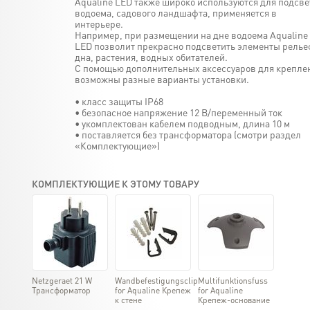
Aqualine LED также широко используются для подсве
водоема, садового ландшафта, применяется в
интерьере.
Например, при размещении на дне водоема Aqualine
LED позволит прекрасно подсветить элементы релье
дна, растения, водных обитателей.
С помощью дополнительных аксессуаров для крепле
возможны разные варианты установки.
• класс защиты IP68
• безопасное напряжение 12 В/переменный ток
• укомплектован кабелем подводным, длина 10 м
• поставляется без трансформатора (смотри раздел
«Комплектующие»)
КОМПЛЕКТУЮЩИЕ К ЭТОМУ ТОВАРУ
Netzgeraet 21 W
Wandbefestigungsclip
Multifunktionsfuss
Трансформатор
for Aqualine Крепеж
for Aqualine
к стене
Крепеж-основание