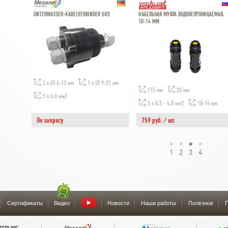
UNTERWASSER-KABELVERBINDER GR3
КАБЕЛЬНАЯ МУФТА ВОДОНЕПРОНИЦАЕМАЯ,
10-14 ММ
2 x Ø 6-13 мм
1 x Ø 9-21 мм
115 мм
33 мм
5 х 6,0 мм2
5 х 0,5 - 4,0 мм2
10-14 мм
По запросу
759 руб. / шт.
1
2
3
4
Сертификаты
Видео
Новости
Наши работы
Полезное
П