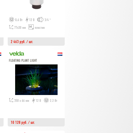
0,6 Вт
12 В
3/4 "
77х30 мм
пластик
2 463 руб. / шт.
FLOATING PLANT LIGHT
350 х 66 мм
12 В
2.2 Вт
10 128 руб. / шт.