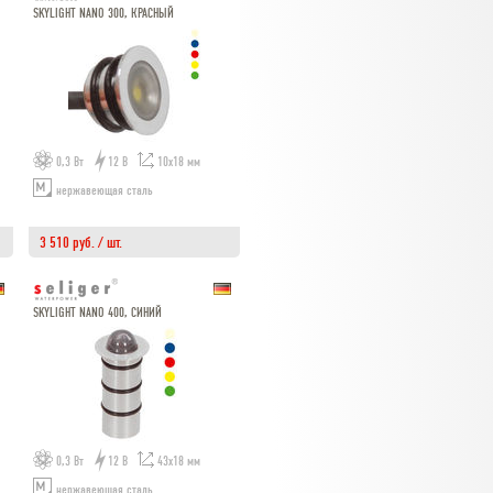
SKYLIGHT NANO 300, КРАСНЫЙ
0,3 Вт
12 В
10х18 мм
нержавеющая сталь
3 510 руб. / шт.
SKYLIGHT NANO 400, СИНИЙ
0,3 Вт
12 В
43х18 мм
нержавеющая сталь