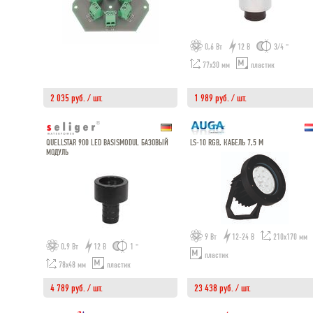
0,6 Вт
12 В
3/4 "
77х30 мм
пластик
2 035 руб. / шт.
1 989 руб. / шт.
QUELLSTAR 900 LED BASISMODUL БАЗОВЫЙ
LS-10 RGB, КАБЕЛЬ 7,5 М
МОДУЛЬ
9 Вт
12-24 В
210х170 мм
0,9 Вт
12 В
1 "
пластик
78х48 мм
пластик
4 789 руб. / шт.
23 438 руб. / шт.