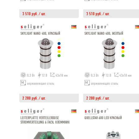
3 510 руб. / шт.
3 510 руб. / шт.
SKYLIGHT NANO 400, КРАСНЫЙ
SKYLIGHT NANO 400, ЖЕЛТЫЙ
0,3 Вт
12 В
43х18 мм
0,3 Вт
12 В
43х18 мм
нержавеющая сталь
нержавеющая сталь
2 280 руб. / шт.
2 280 руб. / шт.
LEITERPLATTE VERTEILERDOSE
QUELLSTAR 600 LED КРАСНЫЙ
STROMVERTEILUNG 6 FACH, КЛЕММНИК