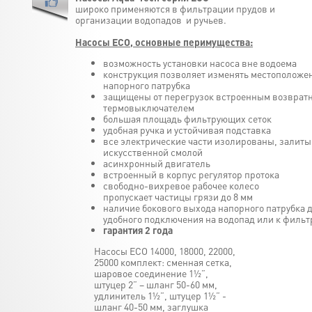
широко применяются в фильтрации прудов и
организации водопадов и ручьев.
Насосы ECO, основные перимущества:
возможность установки насоса вне водоема
конструкция позволяет изменять местоположе
напорного патрубка
защищены от перегрузок встроенным возврат
термовыключателем
большая площадь фильтрующих сеток
удобная ручка и устойчивая подставка
все электрические части изолированы, залиты
искусственной смолой
асинхронный двигатель
встроенный в корпус регулятор протока
свободно-вихревое рабочее колесо
пропускает частицы грязи до 8 мм
наличие бокового выхода напорного патрубка 
удобного подключения на водопад или к фильт
гарантия 2 года
Насосы ECO 14000, 18000, 22000,
25000 комплект: сменная сетка,
шаровое соединение 1½”,
штуцер 2” – шланг 50-60 мм,
удлинитель 1½”, штуцер 1½” -
шланг 40-50 мм, заглушка