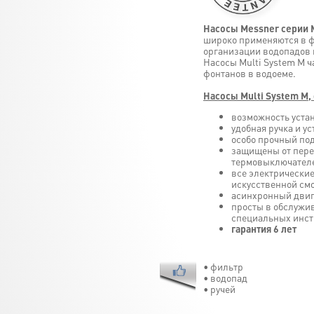
Насосы Messner серии M
широко применяются в ф
организации водопадов 
Насосы Multi System M 
фонтанов в водоеме.
Насосы Multi System M
возможность уста
удобная ручка и у
особо прочный п
защищены от пере
термовыключател
все электрически
искусственной см
асинхронный двиг
просты в обслужи
специальных инст
гарантия 6 лет
• фильтр
• водопад
• ручей