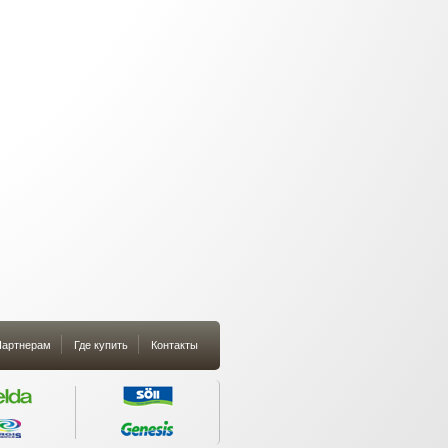
артнерам
Где купить
Контакты