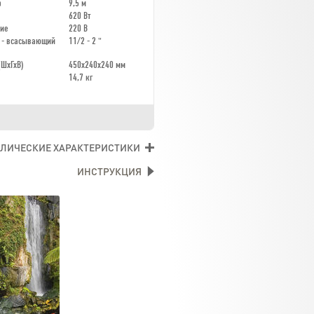
р
9,5 м
620 Вт
ие
220 В
 - всасывающий
11/2 - 2 "
(ШхГхВ)
450х240х240 мм
14,7 кг
ЛИЧЕСКИЕ ХАРАКТЕРИСТИКИ
ИНСТРУКЦИЯ