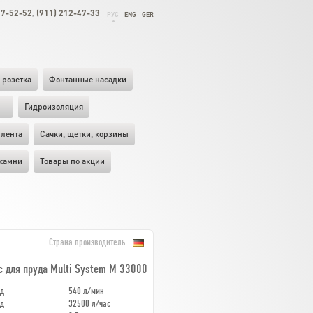
27-52-52
(911) 212-47-33
,
РУС
ENG
GER
 розетка
Фонтанные насадки
ы
Гидроизоляция
лента
Cачки, щетки, корзины
камни
Товары по акции
Страна производитель
с для пруда Multi System M 33000
од
540 л/мин
од
32500 л/час