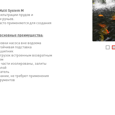
ulti System M
ильтрации прудов и
и ручьев.
часто применяются для создания
, основные преимущества:
новки насоса вне водоема
стойчивая подставка
одшипник
грузок встроенным возвратным
ем
е части изолированы, залиты
олой
атель
вании, не требуют применения
рументов