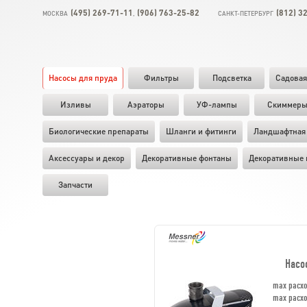
(495) 269-71-11
(906) 763-25-82
(812) 3
МОСКВА
,
САНКТ-ПЕТЕРБУРГ
Насосы для пруда
Фильтры
Подсветка
Садовая
Изливы
Аэраторы
УФ-лампы
Скиммер
Биологические препараты
Шланги и фитинги
Ландшафтная 
Аксессуары и декор
Декоративные фонтаны
Декоративные 
Запчасти
Насо
max расх
max расх